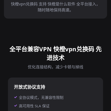
快橙vpn兑换码 支持 快橙是什么软件 全平台接入，
随时随地保持高速。
全平台兼容VPN 快橙vpn兑换码 先
进技术
优化连接结构，减少卡顿与掉线
开放式协议支持
全协议模式，无兼容性限制
高可用性 SLA 保证