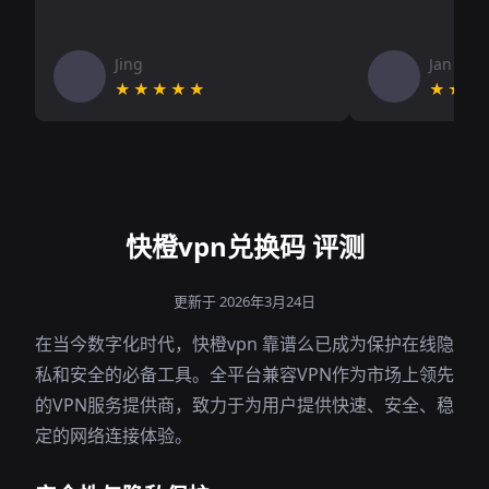
Jing
Jan V
★★★★★
★★★
快橙vpn兑换码 评测
更新于 2026年3月24日
在当今数字化时代，快橙vpn 靠谱么已成为保护在线隐
私和安全的必备工具。全平台兼容VPN作为市场上领先
的VPN服务提供商，致力于为用户提供快速、安全、稳
定的网络连接体验。